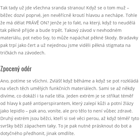
Tak tady už jde všechna sranda stranou! Když se o tom muž –
běžec dozví poprvé, jen nevěřícně kroutí hlavou a nechápe. Tohle
že má dělat PRÁVĚ ON? Jenže je to fakt, na který, když to neudělá
tak pěkně přijde a bude trpět. Takový závod v nevhodném
materiálu, pot nebo švy, to může napáchat pěkné škody. Bradavky
pak trpí jako čert a už nejednou jsme viděli pěkná stigmata na
tričkách na závodech.
Zpocený odér
Ano, potíme se všichni. Zvlášť když běháme a když se pot rozkládá
na všech těch umělých funkčních materiálech. Sami se až někdy
divíme, co dokáží i ta naše těla. Jeden extrém je se stříkat téměř
od hlavy k patě antiperspirantem, který zalepí kůži a potní žlázy
jako lepidlo – pak ano, voníte, ale pro tělo to není vůbec zdravé.
Druhý extrém jsou běžci, kteří si své věci perou, až když téměř tyto
svršky běží zápachem taky. To je pak nutné prásknout do bot a
dotyčného předhonit, jinak omdlíte.