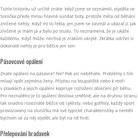
Tuhle historku už určitě znáte: když jsme se seznámili, styděla se
Sonička přede mnou hlavně sundat boty, protože měla od běhání
zničené nehty. Když mi to řekla, jen jsem se zasmál a ukázal jí, jak
zničené je mám já a bylo po studu. To neznamená, že je ukáže
každému. Když může, nechvá je zrakům ukryté. Zkrátka udržet si
dokonalé nehty je pro běžce jen sen.
Pásovcové opálení
Znáte opálení na pásovce? Ne? Pak asi neběháte. Problémy s tím
mívají opět zejména ženy. Přijdou na koupaliště nebo k moři
v plavkách a jejich opálení kopíruje rozložení oblečení při běhu.
Pro neznalého je to opálení doslova směšné, ale na druhou stranu
tak snadno rozeznáte běžce od cyklisty, nebo golfisty, každý sport
provozovaný na sluníčku má své typické charakteristiky a neměli
bychom se za něj stydět, ale být na ně hrdí.
Přelepování bradavek