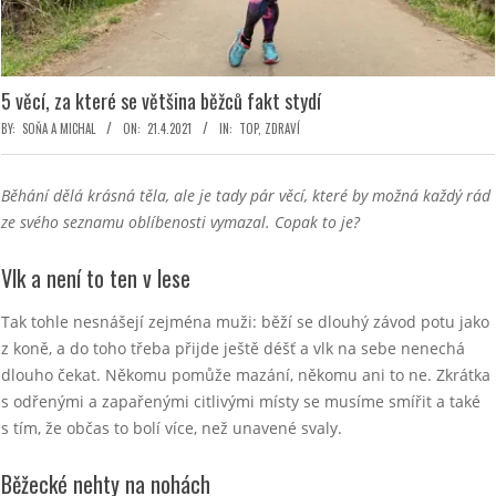
5 věcí, za které se většina běžců fakt stydí
BY:
SOŇA A MICHAL
ON:
21.4.2021
IN:
TOP
,
ZDRAVÍ
Běhání dělá krásná těla, ale je tady pár věcí, které by možná každý rád
ze svého seznamu oblíbenosti vymazal. Copak to je?
Vlk a není to ten v lese
Tak tohle nesnášejí zejména muži: běží se dlouhý závod potu jako
z koně, a do toho třeba přijde ještě déšť a vlk na sebe nenechá
dlouho čekat. Někomu pomůže mazání, někomu ani to ne. Zkrátka
s odřenými a zapařenými citlivými místy se musíme smířit a také
s tím, že občas to bolí více, než unavené svaly.
Běžecké nehty na nohách