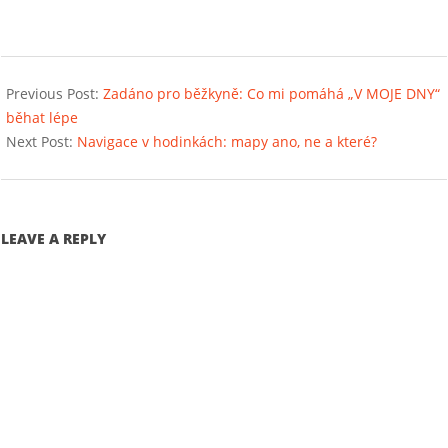
2021-
04-
Previous Post:
Zadáno pro běžkyně: Co mi pomáhá „V MOJE DNY“
21
běhat lépe
Next Post:
Navigace v hodinkách: mapy ano, ne a které?
LEAVE A REPLY