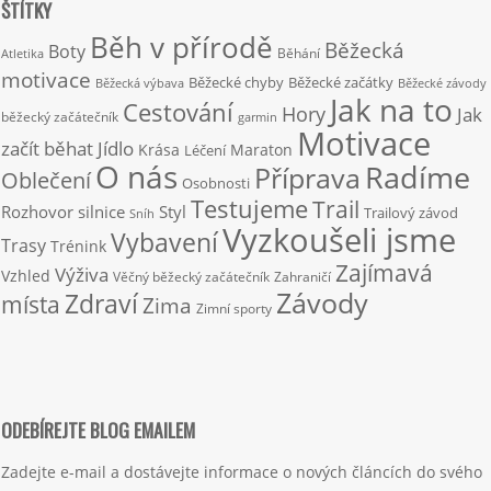
ŠTÍTKY
Běh v přírodě
Běžecká
Boty
Běhání
Atletika
motivace
Běžecké chyby
Běžecké začátky
Běžecká výbava
Běžecké závody
Jak na to
Cestování
Hory
Jak
běžecký začátečník
garmin
Motivace
začít běhat
Jídlo
Krása
Maraton
Léčení
O nás
Radíme
Příprava
Oblečení
Osobnosti
Testujeme
Trail
Rozhovor
silnice
Styl
Trailový závod
Sníh
Vyzkoušeli jsme
Vybavení
Trasy
Trénink
Zajímavá
Výživa
Vzhled
Věčný běžecký začátečník
Zahraničí
Závody
Zdraví
místa
Zima
Zimní sporty
ODEBÍREJTE BLOG EMAILEM
Zadejte e-mail a dostávejte informace o nových článcích do svého