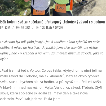
Běh kolem Světa: Nečekaně překvapivý třeboňský závod i s bednou
BY:
SOŇA
ON:
5.9.2021
IN:
TOP
,
TRASY A ZÁVODY
O víkendu byl náš plán jasný – jet si zaběhat okolo rybníků na naše
oblíbené místo do Hostivic. U rybníků jsme sice skončili, ale někde
úplně jinde – v Třeboni a na velmi zajímavém místním závodě. Jaké to
bylo?
„Psal jsem si teď s Vojtou. Co bys řekla, kdybychom s nimi jeli na
malý závod do Třeboně, má 12 kilometrů, běží se okolo rybníka
Svět. Museli bychom ale za hodinu a půl vyrážet“ – řekl mi Míša.
V hlavě mi hned naskočilo – Vojta, Vendulka, závod, Třeboň. Čtyři
slova, která společně skládala zajímavý den a také nové
dobrodružství. Tak jedeme, řekla jsem.