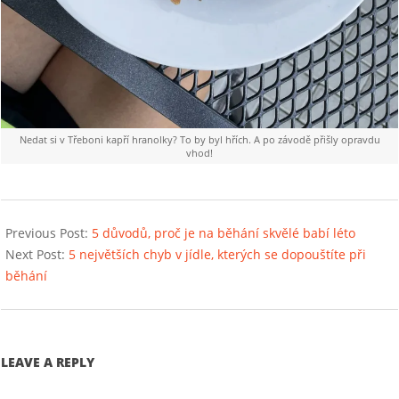
Nedat si v Třeboni kapří hranolky? To by byl hřích. A po závodě přišly opravdu
vhod!
2021-
09-
Previous Post:
5 důvodů, proč je na běhání skvělé babí léto
05
Next Post:
5 největších chyb v jídle, kterých se dopouštíte při
běhání
LEAVE A REPLY