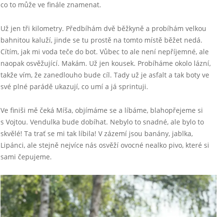
co to může ve finále znamenat.
Už jen tři kilometry. Předbíhám dvě běžkyně a probíhám velkou
bahnitou kaluží, jinde se tu prostě na tomto místě běžet nedá.
Cítím, jak mi voda teče do bot. Vůbec to ale není nepříjemné, ale
naopak osvěžující. Makám. Už jen kousek. Probíháme okolo lázní,
takže vím, že zanedlouho bude cíl. Tady už je asfalt a tak boty ve
své plné parádě ukazují, co umí a já sprintuji.
Ve finiši mě čeká Míša, objímáme se a líbáme, blahopřejeme si
s Vojtou. Vendulka bude dobíhat. Nebylo to snadné, ale bylo to
skvělé! Ta trať se mi tak líbila! V zázemí jsou banány, jablka,
Lipánci, ale stejně nejvíce nás osvěží ovocné nealko pivo, které si
sami čepujeme.