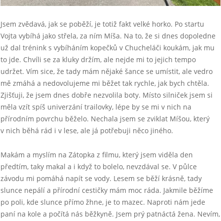
Jsem zvědavá, jak se poběží, je totiž fakt velké horko. Po startu
Vojta vybíhá jako střela, za ním Míša. Na to, že si dnes dopoledne
už dal trénink s vybíháním kopečků v Chucheláči koukám, jak mu
to jde. Chvíli se za kluky držím, ale nejde mi to jejich tempo
udržet. Vím sice, že tady mám nějaké šance se umístit, ale vedro
mě zmáhá a nedovolujeme mi běžet tak rychle, jak bych chtěla.
Zjišťuji, že jsem dnes dobře nezvolila boty. Místo silniček jsem si
měla vzít spíš univerzání trailovky, lépe by se mi v nich na
přírodním povrchu běželo. Nechala jsem se zviklat Míšou, který
v nich běhá rád i v lese, ale já potřebuji něco jiného.
Makám a myslím na Zátopka z filmu, který jsem viděla den
předtím, taky makal a i když to bolelo, nevzdával se. V půlce
závodu mi pomáhá napít se vody. Lesem se běží krásně, tady
slunce nepálí a přírodní cestičky mám moc ráda. Jakmile běžíme
po poli, kde slunce přímo žhne, je to mazec. Naproti nám jede
paní na kole a počítá nás běžkyně. Jsem prý patnáctá žena. Nevím,