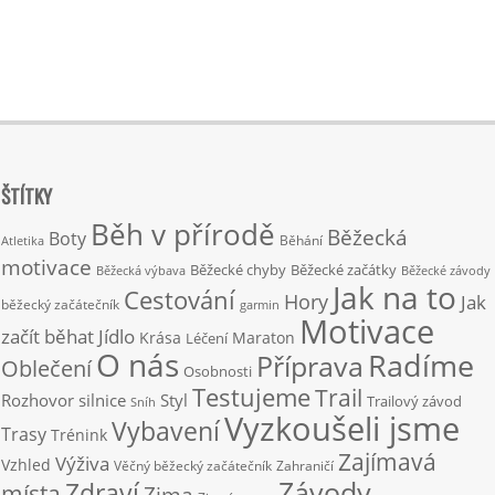
ŠTÍTKY
Běh v přírodě
Běžecká
Boty
Běhání
Atletika
motivace
Běžecké chyby
Běžecké začátky
Běžecká výbava
Běžecké závody
Jak na to
Cestování
Hory
Jak
běžecký začátečník
garmin
Motivace
začít běhat
Jídlo
Krása
Maraton
Léčení
O nás
Radíme
Příprava
Oblečení
Osobnosti
Testujeme
Trail
Rozhovor
silnice
Styl
Trailový závod
Sníh
Vyzkoušeli jsme
Vybavení
Trasy
Trénink
Zajímavá
Výživa
Vzhled
Věčný běžecký začátečník
Zahraničí
Závody
Zdraví
místa
Zima