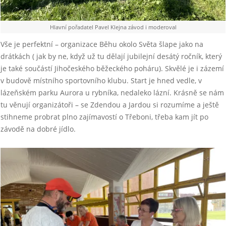
Hlavní pořadatel Pavel Klejna závod i moderoval
Vše je perfektní – organizace Běhu okolo Světa šlape jako na
drátkách ( jak by ne, když už tu dělají jubilejní desátý ročník, který
je také součástí Jihočeského běžeckého poháru). Skvělé je i zázemí
v budově místního sportovního klubu. Start je hned vedle, v
lázeňském parku Aurora u rybníka, nedaleko lázní. Krásně se nám
tu věnují organizátoři – se Zdendou a Jardou si rozumíme a ještě
stihneme probrat plno zajímavostí o Třeboni, třeba kam jít po
závodě na dobré jídlo.