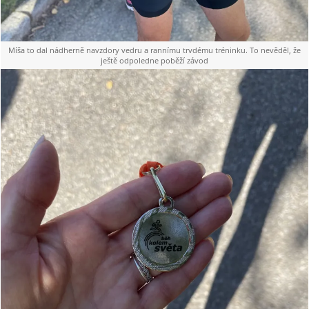
Míša to dal nádherně navzdory vedru a rannímu trvdému tréninku. To nevěděl, že
ještě odpoledne poběží závod