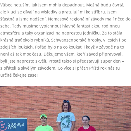
Vůbec netuším, jak jsem mohla dopadnout. Možná budu čtvrtá,
ale kluci se dívají na výsledky a gratulují mi ke stříbru. Jsem
šťastná a jsme nadšení. Nemasové regionální závody mají něco do
sebe. Tady musíme vypíchnout hlavně fantastickou rodinnou
atmosféru a taky organizaci na naprostou jedničku. Za to stála i
krásná trať okolo rybníků, Schwanzenberské hrobky, v lesích i po
zdejších loukách. Pořád bylo na co koukat, i když v závodě na to
není až tak moc času. Děkujeme všem, kteří závod připravovali,
byli jste naprosto skvělí. Prostě takto si představuji super den –
s přáteli a skvělým závodem. Co více si přát?! Příští rok nás tu
určitě čekejte zase!