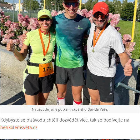
Na závodě jsme potkali i skvělého Davida Vaše.
Kdybyste se o závodu chtěli dozvědět více, tak se podívejte na
behkolemsveta.cz