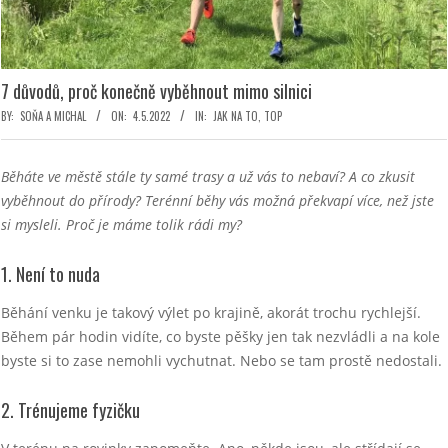
7 důvodů, proč konečně vyběhnout mimo silnici
BY:
SOŇA A MICHAL
ON:
4.5.2022
IN:
JAK NA TO
,
TOP
Běháte ve městě stále ty samé trasy a už vás to nebaví? A co zkusit
vyběhnout do přírody? Terénní běhy vás možná překvapí více, než jste
si mysleli. Proč je máme tolik rádi my?
1. Není to nuda
Běhání venku je takový výlet po krajině, akorát trochu rychlejší.
Během pár hodin vidíte, co byste pěšky jen tak nezvládli a na kole
byste si to zase nemohli vychutnat. Nebo se tam prostě nedostali.
2. Trénujeme fyzičku