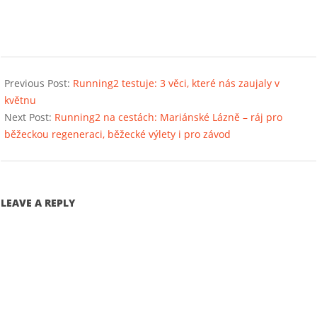
2022-
05-
Previous Post:
Running2 testuje: 3 věci, které nás zaujaly v
04
květnu
Next Post:
Running2 na cestách: Mariánské Lázně – ráj pro
běžeckou regeneraci, běžecké výlety i pro závod
LEAVE A REPLY