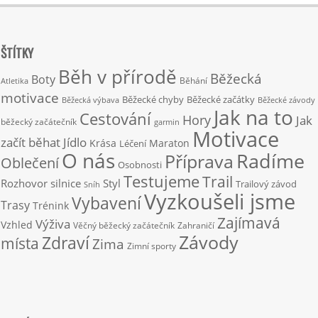
ŠTÍTKY
Běh v přírodě
Běžecká
Boty
Běhání
Atletika
motivace
Běžecké chyby
Běžecké začátky
Běžecká výbava
Běžecké závody
Jak na to
Cestování
Hory
Jak
běžecký začátečník
garmin
Motivace
začít běhat
Jídlo
Krása
Maraton
Léčení
O nás
Radíme
Příprava
Oblečení
Osobnosti
Testujeme
Trail
Rozhovor
silnice
Styl
Trailový závod
Sníh
Vyzkoušeli jsme
Vybavení
Trasy
Trénink
Zajímavá
Výživa
Vzhled
Věčný běžecký začátečník
Zahraničí
Závody
Zdraví
místa
Zima
Zimní sporty