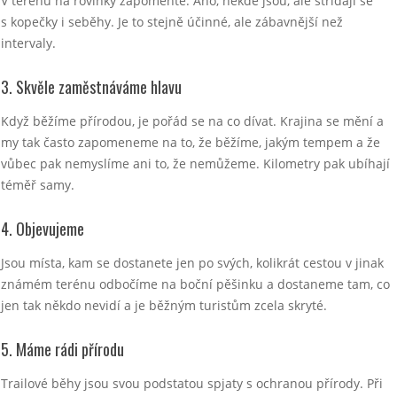
V terénu na rovinky zapomeňte. Ano, někde jsou, ale střídají se
s kopečky i seběhy. Je to stejně účinné, ale zábavnější než
intervaly.
3. Skvěle zaměstnáváme hlavu
Když běžíme přírodou, je pořád se na co dívat. Krajina se mění a
my tak často zapomeneme na to, že běžíme, jakým tempem a že
vůbec pak nemyslíme ani to, že nemůžeme. Kilometry pak ubíhají
téměř samy.
4. Objevujeme
Jsou místa, kam se dostanete jen po svých, kolikrát cestou v jinak
známém terénu odbočíme na boční pěšinku a dostaneme tam, co
jen tak někdo nevidí a je běžným turistům zcela skryté.
5. Máme rádi přírodu
Trailové běhy jsou svou podstatou spjaty s ochranou přírody. Při