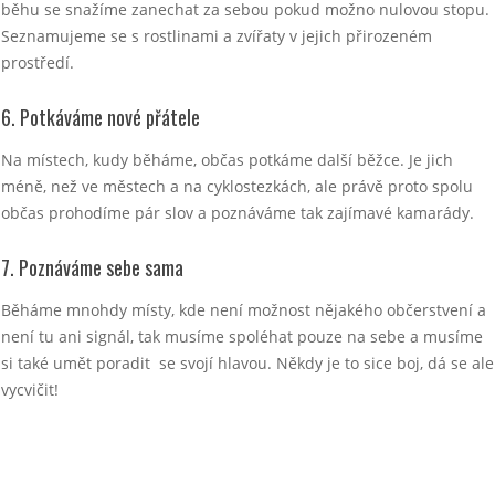
běhu se snažíme zanechat za sebou pokud možno nulovou stopu.
Seznamujeme se s rostlinami a zvířaty v jejich přirozeném
prostředí.
6. Potkáváme nové přátele
Na místech, kudy běháme, občas potkáme další běžce. Je jich
méně, než ve městech a na cyklostezkách, ale právě proto spolu
občas prohodíme pár slov a poznáváme tak zajímavé kamarády.
7. Poznáváme sebe sama
Běháme mnohdy místy, kde není možnost nějakého občerstvení a
není tu ani signál, tak musíme spoléhat pouze na sebe a musíme
si také umět poradit se svojí hlavou. Někdy je to sice boj, dá se ale
vycvičit!