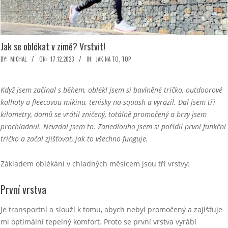
Jak se oblékat v zimě? Vrstvit!
BY:
MICHAL
ON:
17.12.2023
IN:
JAK NA TO
,
TOP
Když jsem začínal s během, oblékl jsem si bavlněné tričko, outdoorové
kalhoty a fleecovou mikinu, tenisky na squash a vyrazil. Dal jsem tři
kilometry, domů se vrátil zničený, totálně promočený a brzy jsem
prochladnul
. Nevzdal jsem to. Zanedlouho jsem si pořídil první funkční
tričko a začal zjišťovat, jak to všechno funguje.
Základem oblékání v chladných měsícem jsou tři vrstvy:
První vrstva
Je transportní a slouží k tomu, abych nebyl promočený a zajišťuje
mi optimální tepelný komfort. Proto se první vrstva vyrábí