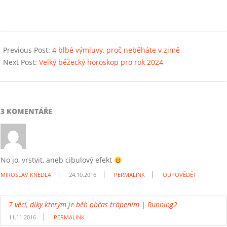
2023-
12-
Previous Post:
4 blbé výmluvy, proč neběháte v zimě
17
Next Post:
Velký běžecký horoskop pro rok 2024
3 KOMENTÁŘE
No jo, vrstvit, aneb cibulový efekt
MIROSLAV KNEDLA
24.10.2016
PERMALINK
ODPOVĚDĚT
7 věcí, díky kterým je běh občas trápením | Running2
11.11.2016
PERMALINK