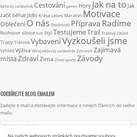
Jak na to
Cestování
Hory
Jak
běžecký začátečník
garmin
Motivace
začít běhat
Jídlo
Krása
Maraton
Léčení
O nás
Radíme
Příprava
Oblečení
Osobnosti
Testujeme
Trail
Rozhovor
silnice
Styl
Trailový závod
Sníh
Vyzkoušeli jsme
Vybavení
Trasy
Trénink
Zajímavá
Výživa
Vzhled
Věčný běžecký začátečník
Zahraničí
Závody
Zdraví
místa
Zima
Zimní sporty
ODEBÍREJTE BLOG EMAILEM
Zadejte e-mail a dostávejte informace o nových článcích do svého
mailu.
Emailová
adresa
Na našich webových stránkách používáme soubory