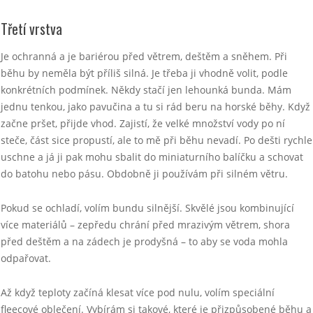
Třetí vrstva
Je ochranná a je bariérou před větrem, deštěm a sněhem. Při
běhu by neměla být příliš silná. Je třeba ji vhodně volit, podle
konkrétních podmínek. Někdy stačí jen lehounká bunda. Mám
jednu tenkou, jako pavučina a tu si rád beru na horské běhy. Když
začne pršet, přijde vhod. Zajistí, že velké množství vody po ní
steče, část sice propustí, ale to mě při běhu nevadí. Po dešti rychle
uschne a já ji pak mohu sbalit do miniaturního balíčku a schovat
do batohu nebo pásu. Obdobně ji používám při silném větru.
Pokud se ochladí, volím bundu silnější. Skvělé jsou kombinující
více materiálů – zepředu chrání před mrazivým větrem, shora
před deštěm a na zádech je prodyšná – to aby se voda mohla
odpařovat.
Až když teploty začíná klesat více pod nulu, volím speciální
fleecové oblečení. Vybírám si takové, které je přizpůsobené běhu a