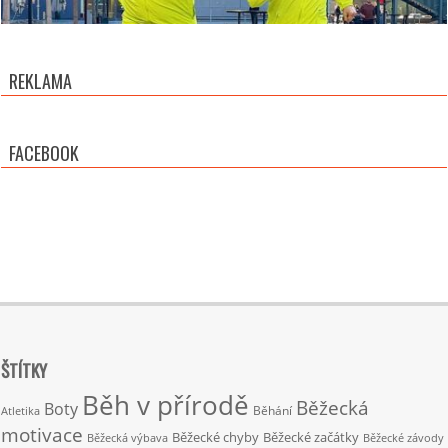
REKLAMA
FACEBOOK
ŠTÍTKY
Běh v přírodě
Běžecká
Boty
Běhání
Atletika
motivace
Běžecké chyby
Běžecké začátky
Běžecká výbava
Běžecké závody