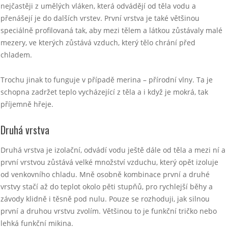
nejčastěji z umělých vláken, která odvádějí od těla vodu a
přenášejí je do dalších vrstev. První vrstva je také většinou
speciálně profilovaná tak, aby mezi tělem a látkou zůstávaly malé
mezery, ve kterých zůstává vzduch, který tělo chrání před
chladem.
Trochu jinak to funguje v případě merina – přírodní vlny. Ta je
schopna zadržet teplo vycházející z těla a i když je mokrá, tak
příjemně hřeje.
Druhá vrstva
Druhá vrstva je izolační, odvádí vodu ještě dále od těla a mezi ní a
první vrstvou zůstává velké množství vzduchu, který opět izoluje
od venkovního chladu. Mně osobně kombinace první a druhé
vrstvy stačí až do teplot okolo pěti stupňů, pro rychlejší běhy a
závody klidně i těsně pod nulu. Pouze se rozhoduji, jak silnou
první a druhou vrstvu zvolím. Většinou to je funkční tričko nebo
lehká funkční mikina.