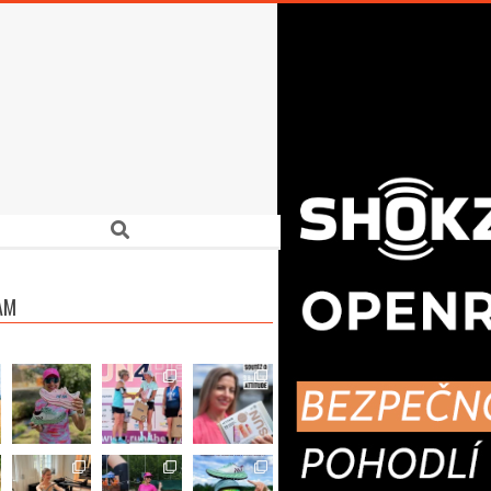
Search
AM