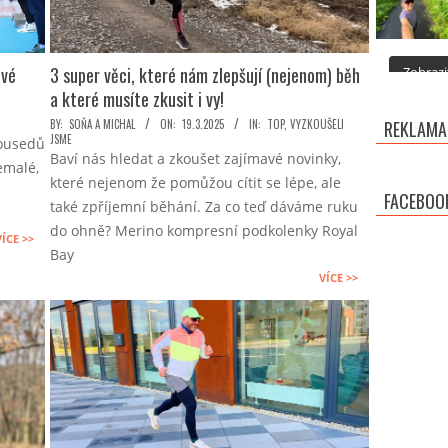
ivé
3 super věci, které nám zlepšují (nejenom) běh
Zobrazit
a které musíte zkusit i vy!
2025-
BY:
SOŇA A MICHAL
ON:
19.3.2025
IN:
TOP
,
VYZKOUŠELI
REKLAMA
JSME
sousedů
03-
Baví nás hledat a zkoušet zajímavé novinky,
nemalé,
19
které nejenom že pomůžou cítit se lépe, ale
a
FACEBOO
také zpříjemní běhání. Za co teď dáváme ruku
do ohně? Merino kompresní podkolenky Royal
VÍCE >>
Bay
VÍCE >>