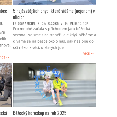
vůbec
5 nejčastějších chyb, které vídáme (nejenom) v
ulicích
2025-
OP
,
BY:
SOŇA A MICHAL
ON:
22.2.2025
IN:
JAK NA TO
,
TOP
Pro mnohé začala s příchodem jara běžecká
02-
čít,
sezóna. Nejsme sice trenéři, ale když běháme a
22
olik
díváme se na běžce okolo nás, pak nás bije do
 znova.
očí několik věcí, u kterých jde
VÍCE >>
VÍCE >>
ecká
Běžecký horoskop na rok 2025