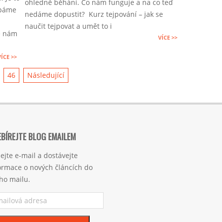
ohledně běhání. Co nám funguje a na co teď
03
rpáme
nedáme dopustit? Kurz tejpování – jak se
naučit tejpovat a umět to i
e nám
VÍCE >>
VÍCE >>
46
Následující
BÍREJTE BLOG EMAILEM
ejte e-mail a dostávejte
ormace o nových článcích do
ho mailu.
ilová
esa