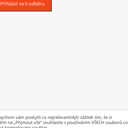
Přihlásit se k odběru
hom vám poskytli co nejrelevantnější zážitek tím, že si
ím na „Přijmout vše“ souhlasíte s používáním VŠECH souborů co
© Running2.cz 2026
ut kontrolovaný souhlas.