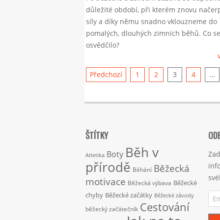
10
důležité období, při kterém znovu nače
síly a díky němu snadno vklouzneme do
pomalých, dlouhých zimních běhů. Co s
osvědčilo?
Stránkování
Předchozí
1
2
3
4
…
příspěvků
ŠTÍTKY
ODE
Běh v
Boty
Zad
Atletika
přírodě
inf
Běžecká
Běhání
své
motivace
Běžecké
Běžecká výbava
Ema
chyby
Běžecké začátky
Běžecké závody
adr
Cestování
běžecký začátečník