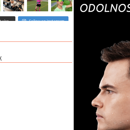
 více...
Follow on Instagram
K