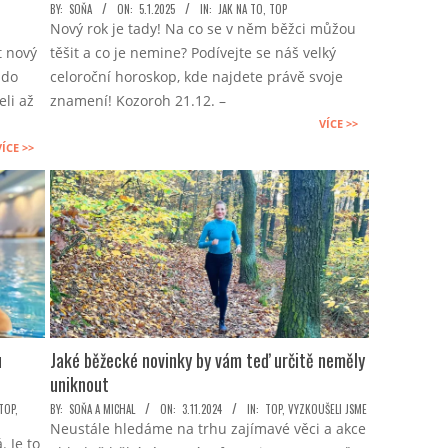
2025-
BY:
SOŇA
ON:
5.1.2025
IN:
JAK NA TO
,
TOP
Nový rok je tady! Na co se v něm běžci můžou
01-
t nový
těšit a co je nemine? Podívejte se náš velký
05
 do
celoroční horoskop, kde najdete právě svoje
eli až
znamení! Kozoroh 21.12. –
VÍCE >>
VÍCE >>
u
Jaké běžecké novinky by vám teď určitě neměly
uniknout
2024-
TOP
,
BY:
SOŇA A MICHAL
ON:
3.11.2024
IN:
TOP
,
VYZKOUŠELI JSME
Neustále hledáme na trhu zajímavé věci a akce
11-
 Je to