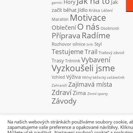
Jak na to
Hory
Jak
garmin
začít běhat
Jídlo
Krása
Léčení
Motivace
Maraton
O nás
Oblečení
Osobnosti
Radíme
Příprava
Rozhovor
silnice
Styl
Sníh
Testujeme
Trail
Trailový závod
Vybavení
Trasy
Trénink
Vyzkoušeli jsme
Výživa
Vzhled
Věčný běžecký začátečník
Zajímavá místa
Zahraničí
Zdraví
Zima
Zimní sporty
Závody
Na našich webových stránkách používáme soubory cookie, abyc
zapamatujeme vaše preference a opakované návštěvy. Kliknut
Můžete však navštívit „Nastavení souborů cookie“ a poskytno