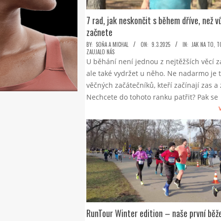
7 rad, jak neskončit s během dříve, než 
začnete
2025-
BY:
SOŇA A MICHAL
ON:
9.3.2025
IN:
JAK NA TO
,
T
ZAUJALO NÁS
03-
U běhání není jednou z nejtěžších věcí za
09
ale také vydržet u něho. Ne nadarmo je t
věčných začátečníků, kteří začínají zas a
Nechcete do tohoto ranku patřit? Pak se
RunTour Winter edition – naše první běž