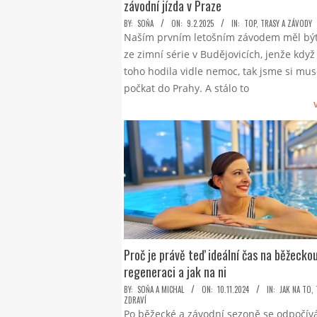
závodní jízda v Praze
2025-
BY:
SOŇA
ON:
9.2.2025
IN:
TOP
,
TRASY A ZÁVODY
Naším prvním letošním závodem měl bý
02-
ze zimní série v Budějovicích, jenže když
09
toho hodila vidle nemoc, tak jsme si mus
počkat do Prahy. A stálo to
Proč je právě teď ideální čas na běžecko
regeneraci a jak na ni
2024-
BY:
SOŇA A MICHAL
ON:
10.11.2024
IN:
JAK NA TO
,
ZDRAVÍ
11-
Po běžecké a závodní sezoně se odpočívá.