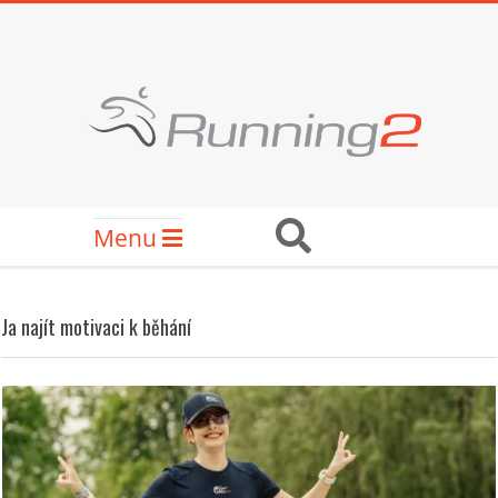
Skip
to
content
RUNNING2
Secondary
Search
Menu
Navigation
Menu
Ja najít motivaci k běhání