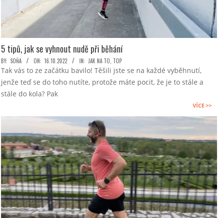
5 tipů, jak se vyhnout nudě při běhání
2022-
BY:
SOŇA
ON:
16.10.2022
IN:
JAK NA TO
,
TOP
Tak vás to ze začátku bavilo! Těšili jste se na každé vyběhnutí,
10-
jenže teď se do toho nutíte, protože máte pocit, že je to stále a
16
stále do kola? Pak
VÍCE >>