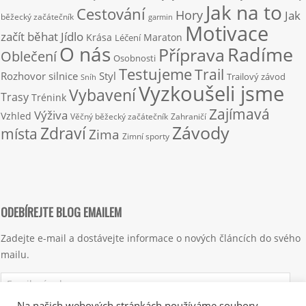
Jak na to
Cestování
Hory
Jak
běžecký začátečník
garmin
Motivace
začít běhat
Jídlo
Krása
Maraton
Léčení
O nás
Radíme
Příprava
Oblečení
Osobnosti
Testujeme
Trail
Rozhovor
silnice
Styl
Trailový závod
Sníh
Vyzkoušeli jsme
Vybavení
Trasy
Trénink
Zajímavá
Výživa
Vzhled
Věčný běžecký začátečník
Zahraničí
Závody
Zdraví
místa
Zima
Zimní sporty
ODEBÍREJTE BLOG EMAILEM
Zadejte e-mail a dostávejte informace o nových článcích do svého
mailu.
Emailová
adresa
Na našich webových stránkách používáme soubory