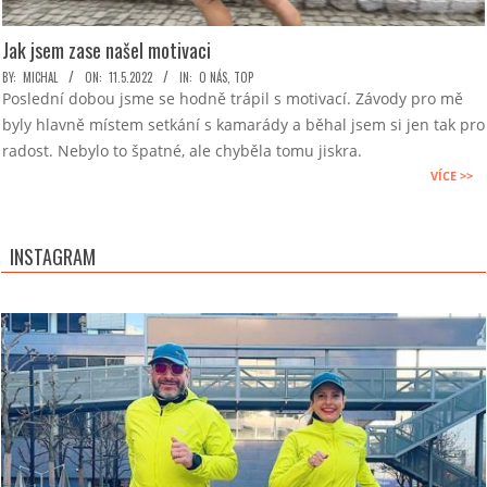
Jak jsem zase našel motivaci
2022-
BY:
MICHAL
ON:
11.5.2022
IN:
O NÁS
,
TOP
Poslední dobou jsme se hodně trápil s motivací. Závody pro mě
05-
byly hlavně místem setkání s kamarády a běhal jsem si jen tak pro
11
radost. Nebylo to špatné, ale chyběla tomu jiskra.
VÍCE >>
INSTAGRAM