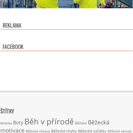
REKLAMA
FACEBOOK
ŠTÍTKY
Běh v přírodě
Běžecká
Boty
Běhání
Atletika
motivace
Běžecké chyby
Běžecké začátky
Běžecká výbava
Běžecké závody