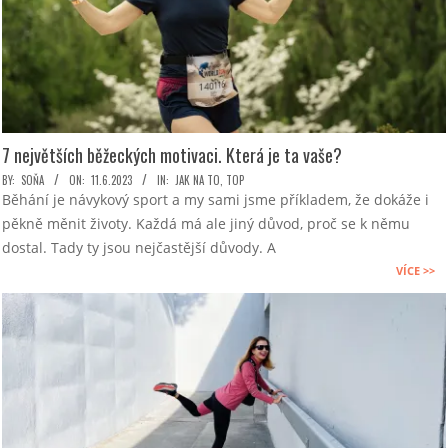
7 největších běžeckých motivaci. Která je ta vaše?
2023-
BY:
SOŇA
ON:
11.6.2023
IN:
JAK NA TO
,
TOP
Běhání je návykový sport a my sami jsme příkladem, že dokáže i
06-
pěkně měnit životy. Každá má ale jiný důvod, proč se k němu
11
dostal. Tady ty jsou nejčastější důvody. A
VÍCE >>