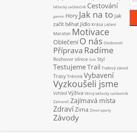
adr
Cestování
běžecký začátečník
Jak na to
Hory
Jak
garmin
začít běhat
Jídlo
Krása
Léčení
Motivace
Maraton
O nás
Oblečení
Osobnosti
Radíme
Příprava
Rozhovor
silnice
Styl
Sníh
Testujeme
Trail
Trailový závod
Vybavení
Trasy
Trénink
Vyzkoušeli jsme
Výživa
Vzhled
Věčný běžecký začátečník
Zajímavá místa
Zahraničí
Zdraví
Zima
Zimní sporty
Závody