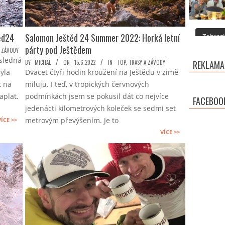
ěd24
Salomon Ještěd 24 Summer 2022: Horká letní
Zobrazit
párty pod Ještědem
A ZÁVODY
ásledná
2022-
BY:
MICHAL
ON:
15.6.2022
IN:
TOP
,
TRASY A ZÁVODY
REKLAMA
yla
Dvacet čtyři hodin kroužení na Ještědu v zimě
06-
t na
miluju. I teď, v tropických červnových
15
aplat.
podmínkách jsem se pokusil dát co nejvíce
FACEBOO
jedenácti kilometrových koleček se sedmi set
metrovým převýšením. Je to
VÍCE >>
VÍCE >>