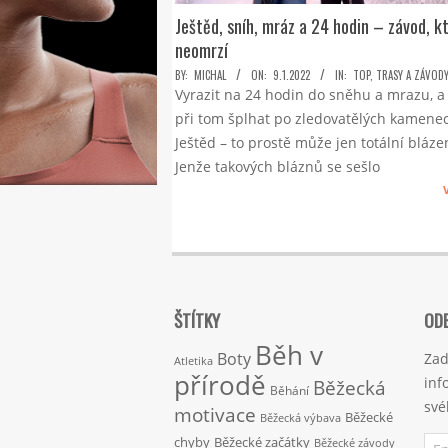
Ještěd, sníh, mráz a 24 hodin – závod, k
neomrzí
2022-
BY:
MICHAL
ON:
9.1.2022
IN:
TOP
,
TRASY A ZÁVOD
Vyrazit na 24 hodin do sněhu a mrazu, a 
01-
při tom šplhat po zledovatělých kamene
09
Ještěd – to prostě může jen totální bláze
Jenže takových bláznů se sešlo
ŠTÍTKY
ODE
Běh v
Boty
Zad
Atletika
přírodě
inf
Běžecká
Běhání
své
motivace
Běžecké
Běžecká výbava
Ema
chyby
Běžecké začátky
Běžecké závody