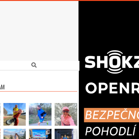
Search
AM