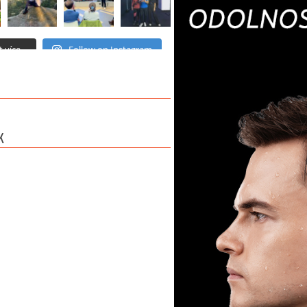
 více...
Follow on Instagram
K