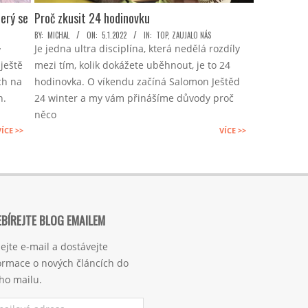
terý se
Proč zkusit 24 hodinovku
2022-
BY:
MICHAL
ON:
5.1.2022
IN:
TOP
,
ZAUJALO NÁS
Je jedna ultra disciplína, která nedělá rozdíly
01-
Y
ještě
mezi tím, kolik dokážete uběhnout, je to 24
05
ch na
hodinovka. O víkendu začíná Salomon Ještěd
n.
24 winter a my vám přinášíme důvody proč
něco
VÍCE >>
VÍCE >>
BÍREJTE BLOG EMAILEM
ejte e-mail a dostávejte
ormace o nových článcích do
ho mailu.
ilová