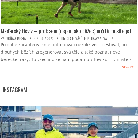
Maďarský Hévíz – proč sem (nejen jako běžec) určitě musíte jet
2020-
BY:
SOŇA A MICHAL
ON:
9.7.2020
IN:
CESTOVÁNÍ
,
TOP
,
TRASY A ZÁVODY
Po době karantény jsme potřebovali několik věcí: cestovat, po
07-
dlouhých bězích zregenerovat svá těla a také poznat nové
09
běžecké trasy. To všechno se nám podařilo v Hévízu – v místě s
VÍCE >>
INSTAGRAM