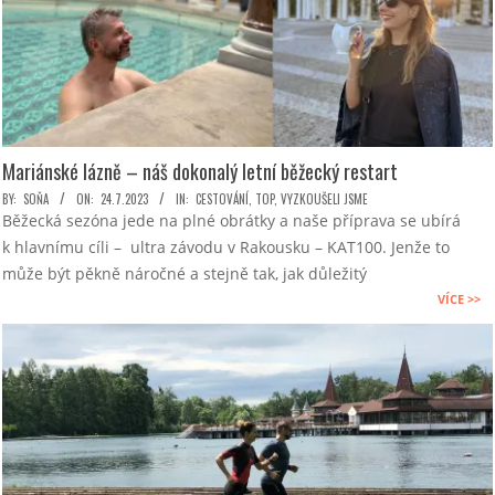
Mariánské lázně – náš dokonalý letní běžecký restart
2023-
BY:
SOŇA
ON:
24.7.2023
IN:
CESTOVÁNÍ
,
TOP
,
VYZKOUŠELI JSME
Běžecká sezóna jede na plné obrátky a naše příprava se ubírá
07-
k hlavnímu cíli – ultra závodu v Rakousku – KAT100. Jenže to
24
může být pěkně náročné a stejně tak, jak důležitý
VÍCE >>