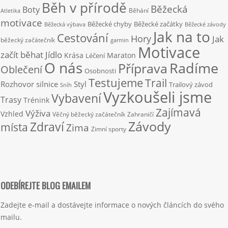
Běh v přírodě
Běžecká
Boty
Běhání
Atletika
motivace
Běžecké chyby
Běžecké začátky
Běžecká výbava
Běžecké závody
Jak na to
Cestování
Hory
Jak
běžecký začátečník
garmin
Motivace
začít běhat
Jídlo
Krása
Maraton
Léčení
O nás
Radíme
Příprava
Oblečení
Osobnosti
Testujeme
Trail
Rozhovor
silnice
Styl
Trailový závod
Sníh
Vyzkoušeli jsme
Vybavení
Trasy
Trénink
Zajímavá
Výživa
Vzhled
Věčný běžecký začátečník
Zahraničí
Závody
Zdraví
místa
Zima
Zimní sporty
ODEBÍREJTE BLOG EMAILEM
Zadejte e-mail a dostávejte informace o nových článcích do svého
mailu.