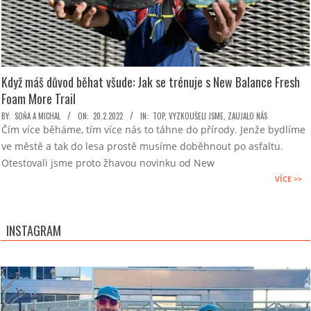
Když máš důvod běhat všude: Jak se trénuje s New Balance Fresh
Foam More Trail
2022-
BY:
SOŇA A MICHAL
ON:
20.2.2022
IN:
TOP
,
VYZKOUŠELI JSME
,
ZAUJALO NÁS
Čím více běháme, tím více nás to táhne do přírody. Jenže bydlíme
02-
ve městě a tak do lesa prostě musíme doběhnout po asfaltu.
20
Otestovali jsme proto žhavou novinku od New
VÍCE >>
INSTAGRAM