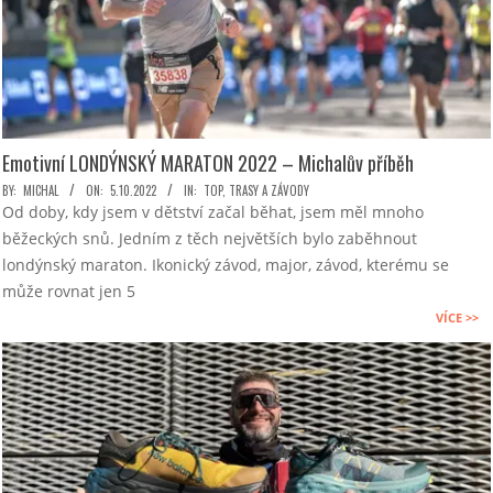
Emotivní LONDÝNSKÝ MARATON 2022 – Michalův příběh
2022-
BY:
MICHAL
ON:
5.10.2022
IN:
TOP
,
TRASY A ZÁVODY
Od doby, kdy jsem v dětství začal běhat, jsem měl mnoho
10-
běžeckých snů. Jedním z těch největších bylo zaběhnout
05
londýnský maraton. Ikonický závod, major, závod, kterému se
může rovnat jen 5
VÍCE >>