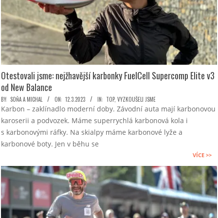
Otestovali jsme: nejžhavější karbonky FuelCell Supercomp Elite v3
od New Balance
2023-
BY:
SOŇA A MICHAL
ON:
12.3.2023
IN:
TOP
,
VYZKOUŠELI JSME
Karbon – zaklínadlo moderní doby. Závodní auta mají karbonovou
03-
karoserii a podvozek. Máme superrychlá karbonová kola i
12
s karbonovými ráfky. Na skialpy máme karbonové lyže a
karbonové boty. Jen v běhu se
VÍCE >>