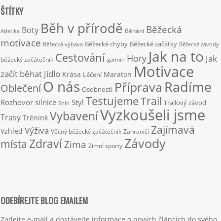
ŠTÍTKY
Běh v přírodě
Běžecká
Boty
Běhání
Atletika
motivace
Běžecké chyby
Běžecké začátky
Běžecká výbava
Běžecké závody
Jak na to
Cestování
Hory
Jak
běžecký začátečník
garmin
Motivace
začít běhat
Jídlo
Krása
Maraton
Léčení
O nás
Radíme
Příprava
Oblečení
Osobnosti
Testujeme
Trail
Rozhovor
silnice
Styl
Trailový závod
Sníh
Vyzkoušeli jsme
Vybavení
Trasy
Trénink
Zajímavá
Výživa
Vzhled
Věčný běžecký začátečník
Zahraničí
Závody
Zdraví
místa
Zima
Zimní sporty
ODEBÍREJTE BLOG EMAILEM
Zadejte e-mail a dostávejte informace o nových článcích do svého