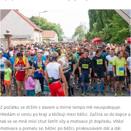
Z počátku se držím s davem a mírné tempo mě neuspokojuje.
Hledám si cestu po kraji a kličkuji mezi běžci. Začíná se do kopce a
tak se ve mně mísí chuť šetřit síly a motivace jít dopředu. Vítězí
motivace a pomalu se, běžec po běžci, prokousávám dál a dál.