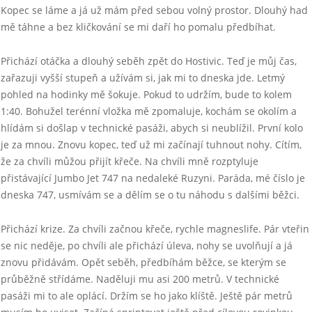
Kopec se láme a já už mám před sebou volný prostor. Dlouhý had
mě táhne a bez kličkování se mi daří ho pomalu předbíhat.
Přichází otáčka a dlouhý seběh zpět do Hostivic. Teď je můj čas,
zařazuji vyšší stupeň a užívám si, jak mi to dneska jde. Letmý
pohled na hodinky mě šokuje. Pokud to udržím, bude to kolem
1:40. Bohužel terénní vložka mě zpomaluje, kochám se okolím a
hlídám si došlap v technické pasáži, abych si neublížil. První kolo
je za mnou. Znovu kopec, teď už mi začínají tuhnout nohy. Cítím,
že za chvíli můžou přijít křeče. Na chvíli mně rozptyluje
přistávající Jumbo Jet 747 na nedaleké Ruzyni. Paráda, mé číslo je
dneska 747, usmívám se a dělím se o tu náhodu s dalšími běžci.
Přichází krize. Za chvíli začnou křeče, rychle magneslife. Pár vteřin
se nic neděje, po chvíli ale přichází úleva, nohy se uvolňují a já
znovu přidávám. Opět seběh, předbíhám běžce, se kterým se
průběžně střídáme. Naděluji mu asi 200 metrů. V technické
pasáži mi to ale oplácí. Držím se ho jako klíště. Ještě pár metrů