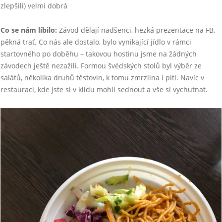
zlepšili) velmi dobrá
Co se nám líbilo:
Závod dělají nadšenci, hezká prezentace na FB,
pěkná trať. Co nás ale dostalo, bylo vynikající jídlo v rámci
startovného po doběhu – takovou hostinu jsme na žádných
závodech ještě nezažili. Formou švédských stolů byl výběr ze
salátů, několika druhů těstovin, k tomu zmrzlina i pití. Navíc v
restauraci, kde jste si v klidu mohli sednout a vše si vychutnat.