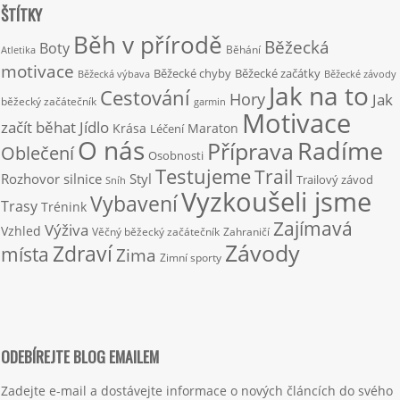
ŠTÍTKY
Běh v přírodě
Běžecká
Boty
Běhání
Atletika
motivace
Běžecké chyby
Běžecké začátky
Běžecká výbava
Běžecké závody
Jak na to
Cestování
Hory
Jak
běžecký začátečník
garmin
Motivace
začít běhat
Jídlo
Krása
Maraton
Léčení
O nás
Radíme
Příprava
Oblečení
Osobnosti
Testujeme
Trail
Rozhovor
silnice
Styl
Trailový závod
Sníh
Vyzkoušeli jsme
Vybavení
Trasy
Trénink
Zajímavá
Výživa
Vzhled
Věčný běžecký začátečník
Zahraničí
Závody
Zdraví
místa
Zima
Zimní sporty
ODEBÍREJTE BLOG EMAILEM
Zadejte e-mail a dostávejte informace o nových článcích do svého