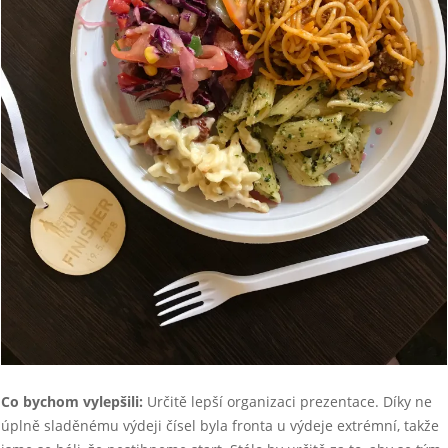
Co bychom vylepšili:
Určitě lepší organizaci prezentace. Díky ne
úplně sladěnému výdeji čísel byla fronta u výdeje extrémní, takže