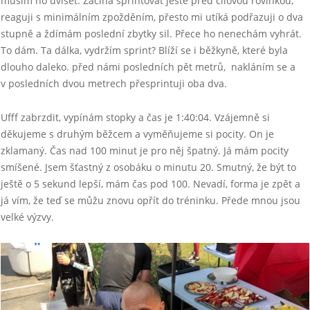
musím ho uviset. Začíná sprintovat ještě před cílovou rovinkou,
reaguji s minimálním zpožděním, přesto mi utíká podřazuji o dva
stupně a ždímám poslední zbytky sil. Přece ho nenechám vyhrát.
To dám. Ta dálka, vydržím sprint? Blíží se i běžkyně, které byla
dlouho daleko. před námi posledních pět metrů, nakláním se a
v posledních dvou metrech přesprintuji oba dva.
Ufff zabrzdit, vypínám stopky a čas je 1:40:04. Vzájemně si
děkujeme s druhým běžcem a vyměňujeme si pocity. On je
zklamaný. Čas nad 100 minut je pro něj špatný. Já mám pocity
smíšené. Jsem šťastný z osobáku o minutu 20. Smutný, že být to
ještě o 5 sekund lepší, mám čas pod 100. Nevadí, forma je zpět a
já vím, že teď se můžu znovu opřít do tréninku. Přede mnou jsou
velké výzvy.