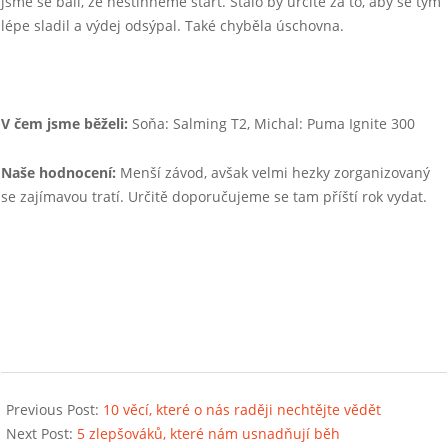
jsme se báli, že nestihneme start. Stálo by určitě za to, aby se tým
lépe sladil a výdej odsýpal. Také chyběla úschovna.
V čem jsme běželi:
Soňa: Salming T2, Michal: Puma Ignite 300
Naše hodnocení:
Menší závod, avšak velmi hezky zorganizovaný
se zajímavou tratí. Určitě doporučujeme se tam příští rok vydat.
2018-
05-
Previous Post:
10 věcí, které o nás raději nechtějte vědět
23
Next Post:
5 zlepšováků, které nám usnadňují běh