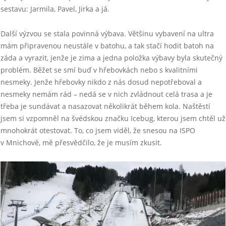
sestavu: Jarmila, Pavel, Jirka a já.
Další výzvou se stala povinná výbava. Většinu vybavení na ultra
mám připravenou neustále v batohu, a tak stačí hodit batoh na
záda a vyrazit, jenže je zima a jedna položka výbavy byla skutečný
problém. Běžet se smí buď v hřebovkách nebo s kvalitními
nesmeky. Jenže hřebovky nikdo z nás dosud nepotřeboval a
nesmeky nemám rád – nedá se v nich zvládnout celá trasa a je
třeba je sundávat a nasazovat několikrát během kola. Naštěstí
jsem si vzpomněl na švédskou značku Icebug, kterou jsem chtěl už
mnohokrát otestovat. To, co jsem viděl, že snesou na ISPO
v Mnichově, mě přesvědčilo, že je musím zkusit.