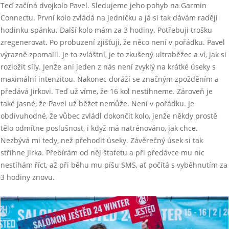
Teď začíná dvojkolo Pavel. Sledujeme jeho pohyb na Garmin
Connectu. První kolo zvládá na jedničku a já si tak dávám raději
hodinku spánku. Další kolo mám za 3 hodiny. Potřebuji trošku
zregenerovat. Po probuzení zjišťuji, že něco není v pořádku. Pavel
výrazně zpomalil. Je to zvláštní, je to zkušený ultraběžec a ví, jak si
rozložit síly. Jenže ani jeden z nás není zvyklý na krátké úseky s
maximální intenzitou. Nakonec doráží se značným zpožděním a
předává Jirkovi. Teď už víme, že 16 kol nestihneme. Zároveň je
také jasné, že Pavel už běžet nemůže. Není v pořádku. Je
obdivuhodné, že vůbec zvládl dokončit kolo, jenže někdy prostě
tělo odmítne poslušnost, i když má natrénováno, jak chce.
Nezbývá mi tedy, než přehodit úseky. Závěrečný úsek si tak
střihne Jirka. Přebírám od něj štafetu a při předávce mu nic
nestíhám říct, až při běhu mu píšu SMS, ať počítá s vyběhnutím za
3 hodiny znovu.