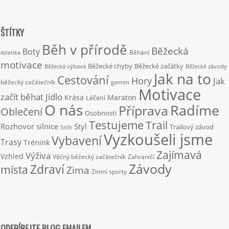
ŠTÍTKY
Běh v přírodě
Běžecká
Boty
Běhání
Atletika
motivace
Běžecké chyby
Běžecké začátky
Běžecká výbava
Běžecké závody
Jak na to
Cestování
Hory
Jak
běžecký začátečník
garmin
Motivace
začít běhat
Jídlo
Krása
Maraton
Léčení
O nás
Radíme
Příprava
Oblečení
Osobnosti
Testujeme
Trail
Rozhovor
silnice
Styl
Trailový závod
Sníh
Vyzkoušeli jsme
Vybavení
Trasy
Trénink
Zajímavá
Výživa
Vzhled
Věčný běžecký začátečník
Zahraničí
Závody
Zdraví
místa
Zima
Zimní sporty
ODEBÍREJTE BLOG EMAILEM