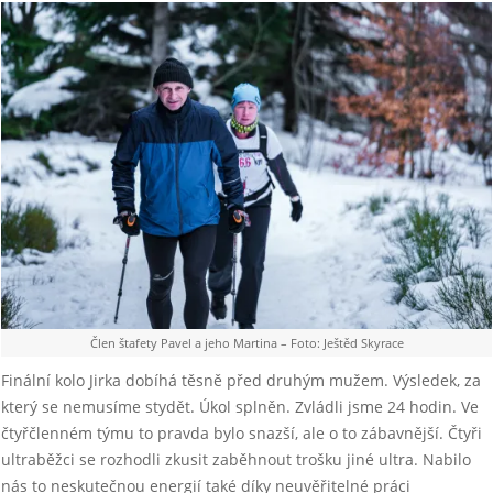
Člen štafety Pavel a jeho Martina – Foto: Ještěd Skyrace
Finální kolo Jirka dobíhá těsně před druhým mužem. Výsledek, za
který se nemusíme stydět. Úkol splněn. Zvládli jsme 24 hodin. Ve
čtyřčlenném týmu to pravda bylo snazší, ale o to zábavnější. Čtyři
ultraběžci se rozhodli zkusit zaběhnout trošku jiné ultra. Nabilo
nás to neskutečnou energií také díky neuvěřitelné práci