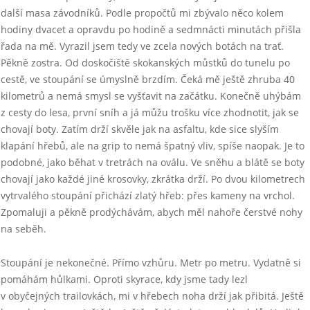
další masa závodníků. Podle propočtů mi zbývalo něco kolem
hodiny dvacet a opravdu po hodině a sedmnácti minutách přišla
řada na mě. Vyrazil jsem tedy ve zcela nových botách na trať.
Pěkně zostra. Od doskočiště skokanských můstků do tunelu po
cestě, ve stoupání se úmyslně brzdím. Čeká mě ještě zhruba 40
kilometrů a nemá smysl se vyšťavit na začátku. Konečně uhýbám
z cesty do lesa, první sníh a já můžu trošku více zhodnotit, jak se
chovají boty. Zatím drží skvěle jak na asfaltu, kde sice slyším
klapání hřebů, ale na grip to nemá špatný vliv, spíše naopak. Je to
podobné, jako běhat v tretrách na oválu. Ve sněhu a blátě se boty
chovají jako každé jiné krosovky, zkrátka drží. Po dvou kilometrech
vytrvalého stoupání přichází zlatý hřeb: přes kameny na vrchol.
Zpomaluji a pěkně prodýchávám, abych měl nahoře čerstvé nohy
na seběh.
Stoupání je nekonečné. Přímo vzhůru. Metr po metru. Vydatně si
pomáhám hůlkami. Oproti skyrace, kdy jsme tady lezl
v obyčejných trailovkách, mi v hřebech noha drží jak přibitá. Ještě