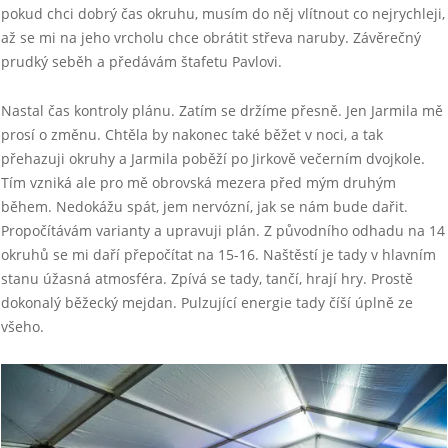
pokud chci dobrý čas okruhu, musím do něj vlítnout co nejrychleji,
až se mi na jeho vrcholu chce obrátit střeva naruby. Závěrečný
prudký seběh a předávám štafetu Pavlovi.
Nastal čas kontroly plánu. Zatím se držíme přesně. Jen Jarmila mě
prosí o změnu. Chtěla by nakonec také běžet v noci, a tak
přehazuji okruhy a Jarmila poběží po Jirkově večerním dvojkole.
Tím vzniká ale pro mě obrovská mezera před mým druhým
během. Nedokážu spát, jem nervózní, jak se nám bude dařit.
Propočítávám varianty a upravuji plán. Z původního odhadu na 14
okruhů se mi daří přepočítat na 15-16. Naštěstí je tady v hlavním
stanu úžasná atmosféra. Zpívá se tady, tančí, hrají hry. Prostě
dokonalý běžecký mejdan. Pulzující energie tady číší úplně ze
všeho.