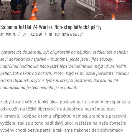
Salomon Ještěd 24 Winter: Non-stop běžecká párty
BY:
MICHAL
ON:
19.2.2020
IN:
TOP
,
TRASY A ZÁVODY
Vystartovat do závodu, být připravený na nějakou vzdálenost a snažit
se ji dokončit co nejdříve – to známe. Jenže jsou i jiné závody,
například hodinovka nebo ještě lépe 24hodinovka. Když už 24 hodin
běhat, tak někde na horách. Proto, když se mi ozval pořadatel závodu
Honza Dušánek, abych s týmem, který si postavím, dorazil na 24
hodinovku na Ještěd, nemohl jsem odolat.
Nebyl to ale vůbec lehký úkol, postavit partu s minimem spánku a
odkroužit na těžké liberecké trati dopředu neznámou porci
kilometrů. Když se k tomu připočtou nemoci, zranění a pracovní
vytížení, stal se z toho nadlidský úkol. Naštěstí na naše čtvrteční
výběhy chodí bezva parta, a tak jsme nakonec dali dohromady