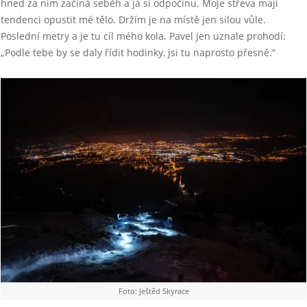
hned za nim začíná seběh a já si odpočinu. Moje střeva mají
tendenci opustit mé tělo. Držím je na místě jen silou vůle.
Poslední metry a je tu cíl mého kola. Pavel jen uznale prohodí:
„Podle tebe by se daly řídit hodinky, jsi tu naprosto přesně.“
Foto: Ještěd Skyrace