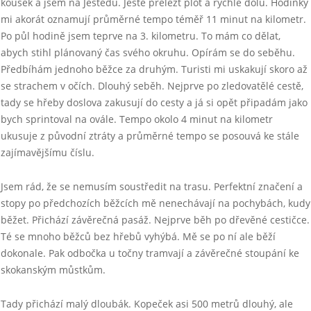
kousek a jsem na Ještědu. Ještě přelézt plot a rychle dolů. Hodinky
mi akorát oznamují průměrné tempo téměř 11 minut na kilometr.
Po půl hodině jsem teprve na 3. kilometru. To mám co dělat,
abych stihl plánovaný čas svého okruhu. Opírám se do seběhu.
Předbíhám jednoho běžce za druhým. Turisti mi uskakují skoro až
se strachem v očích. Dlouhý seběh. Nejprve po zledovatělé cestě,
tady se hřeby doslova zakusují do cesty a já si opět připadám jako
bych sprintoval na ovále. Tempo okolo 4 minut na kilometr
ukusuje z původní ztráty a průměrné tempo se posouvá ke stále
zajímavějšímu číslu.
Jsem rád, že se nemusím soustředit na trasu. Perfektní značení a
stopy po předchozích běžcích mě nenechávají na pochybách, kudy
běžet. Přichází závěrečná pasáž. Nejprve běh po dřevěné cestičce.
Té se mnoho běžců bez hřebů vyhýbá. Mě se po ní ale běží
dokonale. Pak odbočka u točny tramvají a závěrečné stoupání ke
skokanským můstkům.
Tady přichází malý dloubák. Kopeček asi 500 metrů dlouhý, ale