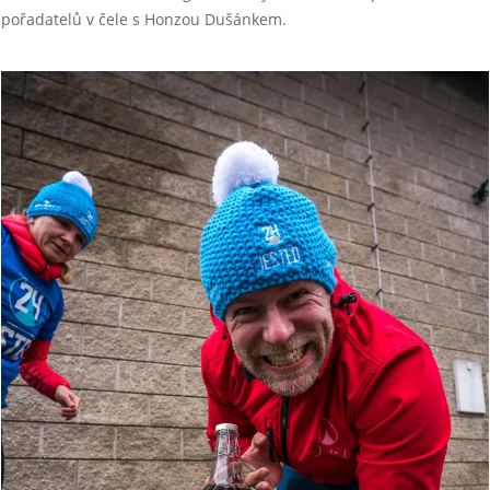
pořadatelů v čele s Honzou Dušánkem.