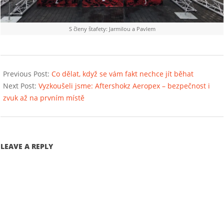
S členy štafety: Jarmilou a Pavlem
2020-
02-
Previous Post:
Co dělat, když se vám fakt nechce jít běhat
19
Next Post:
Vyzkoušeli jsme: Aftershokz Aeropex – bezpečnost i
zvuk až na prvním místě
LEAVE A REPLY