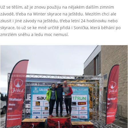
Už se těším, až je znovu použiju na nějakém dalším zimním
závodě, třeba na Winter skyrace na Ještědu. Mezitím chci ale
zkusit i jiné závody na Ještědu, třeba letní 24 hodinovku nebo
skyrace, to už se ke mně určitě přidá i Sonička, která běhání po
zmrzlém sněhu a ledu moc nemusí.