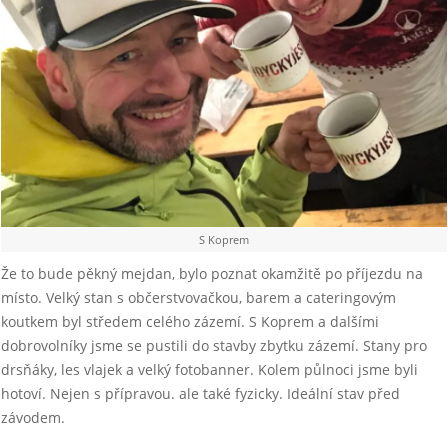
S Koprem
Že to bude pěkný mejdan, bylo poznat okamžitě po příjezdu na
místo. Velký stan s občerstvovačkou, barem a cateringovým
koutkem byl středem celého zázemí. S Koprem a dalšími
dobrovolníky jsme se pustili do stavby zbytku zázemí. Stany pro
drsňáky, les vlajek a velký fotobanner. Kolem půlnoci jsme byli
hotoví. Nejen s přípravou. ale také fyzicky. Ideální stav před
závodem.