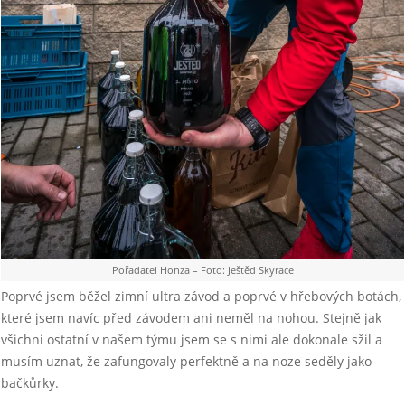
Pořadatel Honza – Foto: Ještěd Skyrace
Poprvé jsem běžel zimní ultra závod a poprvé v hřebových botách,
které jsem navíc před závodem ani neměl na nohou. Stejně jak
všichni ostatní v našem týmu jsem se s nimi ale dokonale sžil a
musím uznat, že zafungovaly perfektně a na noze seděly jako
bačkůrky.