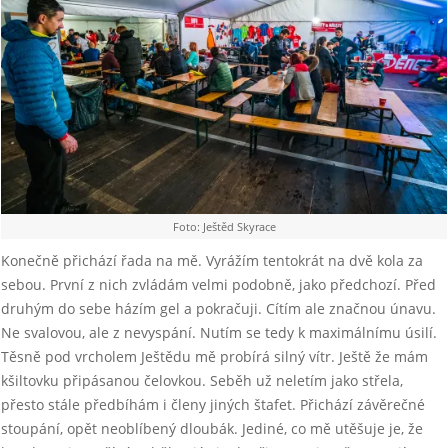
Foto: Ještěd Skyrace
Konečně přichází řada na mě. Vyrážím tentokrát na dvě kola za
sebou. První z nich zvládám velmi podobně, jako předchozí. Před
druhým do sebe házím gel a pokračuji. Cítím ale značnou únavu.
Ne svalovou, ale z nevyspání. Nutím se tedy k maximálnímu úsilí.
Těsně pod vrcholem Ještědu mě probírá silný vítr. Ještě že mám
kšiltovku připásanou čelovkou. Seběh už neletím jako střela,
přesto stále předbíhám i členy jiných štafet. Přichází závěrečné
stoupání, opět neoblíbený dloubák. Jediné, co mě utěšuje je, že