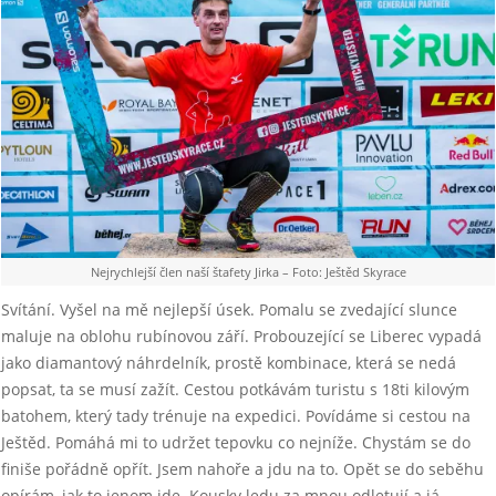
Nejrychlejší člen naší štafety Jirka – Foto: Ještěd Skyrace
Svítání. Vyšel na mě nejlepší úsek. Pomalu se zvedající slunce
maluje na oblohu rubínovou září. Probouzející se Liberec vypadá
jako diamantový náhrdelník, prostě kombinace, která se nedá
popsat, ta se musí zažít. Cestou potkávám turistu s 18ti kilovým
batohem, který tady trénuje na expedici. Povídáme si cestou na
Ještěd. Pomáhá mi to udržet tepovku co nejníže. Chystám se do
finiše pořádně opřít. Jsem nahoře a jdu na to. Opět se do seběhu
opírám, jak to jenom jde. Kousky ledu za mnou odletují a já