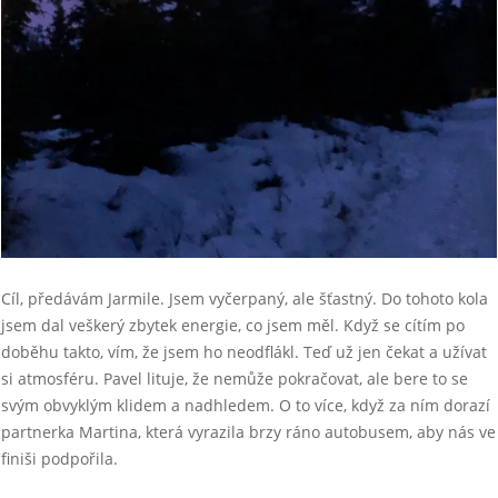
Cíl, předávám Jarmile. Jsem vyčerpaný, ale šťastný. Do tohoto kola
jsem dal veškerý zbytek energie, co jsem měl. Když se cítím po
doběhu takto, vím, že jsem ho neodflákl. Teď už jen čekat a užívat
si atmosféru. Pavel lituje, že nemůže pokračovat, ale bere to se
svým obvyklým klidem a nadhledem. O to více, když za ním dorazí
partnerka Martina, která vyrazila brzy ráno autobusem, aby nás ve
finiši podpořila.