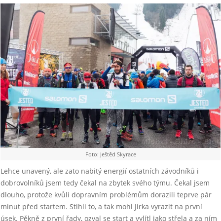
Foto: Ještěd Skyrace
Lehce unavený, ale zato nabitý energií ostatních závodníků i
dobrovolníků jsem tedy čekal na zbytek svého týmu. Čekal jsem
dlouho, protože kvůli dopravním problémům dorazili teprve pár
minut před startem. Stihli to, a tak mohl Jirka vyrazit na první
úsek. Pěkně z první řady, ozval se start a vylítl jako střela a za ním