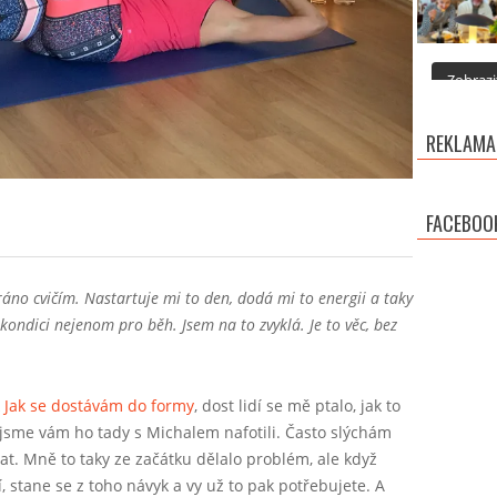
Zobrazit
REKLAMA
FACEBOO
no cvičím. Nastartuje mi to den, dodá mi to energii a taky
 kondici nejenom pro běh. Jsem na to zvyklá. Je to věc, bez
k
Jak se dostávám do formy
, dost lidí se mě ptalo, jak to
 jsme vám ho tady s Michalem nafotili. Často slýchám
pat. Mně to taky ze začátku dělalo problém, ale když
 stane se z toho návyk a vy už to pak potřebujete. A