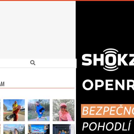
Search
AM