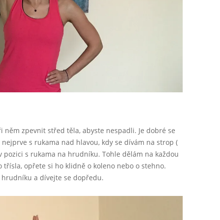
ři něm zpevnit střed těla, abyste nespadli. Je dobré se
 nejprve s rukama nad hlavou, kdy se dívám na strop (
v pozici s rukama na hrudníku. Tohle dělám na každou
třísla, opřete si ho klidně o koleno nebo o stehno.
 hrudníku a dívejte se dopředu.