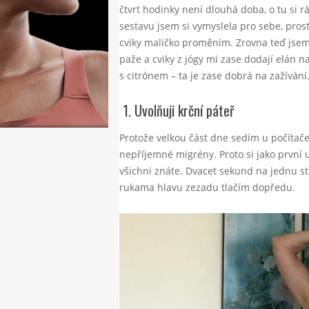
čtvrt hodinky není dlouhá doba, o tu si r
sestavu jsem si vymyslela pro sebe, pros
cviky maličko proměním. Zrovna teď jsem
paže a cviky z jógy mi zase dodají elán n
s citrónem – ta je zase dobrá na zažívání
1.
Uvolňuji krční páteř
Protože velkou část dne sedím u počítače
nepříjemné migrény. Proto si jako první 
všichni znáte. Dvacet sekund na jednu s
rukama hlavu zezadu tlačím dopředu.