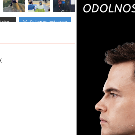
 více...
Follow on Instagram
K