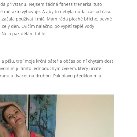
áda přivstanu. Nejsem žádná fitness trenérka, tuto
tě mi takto vyhovuje. A aby to nebyla nuda, čas od času
 začala používat i míč. Mám ráda ploché břicho, pevné
a celý den. Cvičím nalačno, po vypití teplé vody
. No a pak dělám tohle:
 a píšu, trpí moje krční páteř a občas od ní chytám dost
uvolním ji, tímto jednoduchým cvikem, který určitě
tranu a dvacet na druhou. Pak hlavu předkloním a