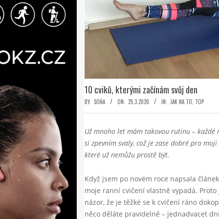
10 cviků, kterými začínám svůj den
BY:
SOŇA
ON:
25.3.2020
IN:
JAK NA TO
,
TOP
Už mnoho let mám takovou rutinu – každé rá
si zpevním svaly, což je zase dobré pro moji
které už nemůžu prostě být.
Když jsem po novém roce napsala článe
moje ranní cvičení vlastně vypadá. Proto
názor, že je těžké se k cvičení ráno doko
něco děláte pravidelně – jednadvacet dní,