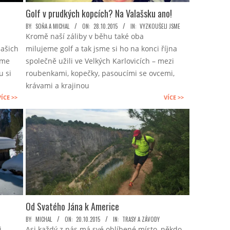
Golf v prudkých kopcích? Na Valašsku ano!
2015-
BY:
SOŇA A MICHAL
ON:
28.10.2015
IN:
VYZKOUŠELI JSME
.
Kromě naší záliby v běhu také oba
10-
našich
milujeme golf a tak jsme si ho na konci října
28
sme
společně užili ve Velkých Karlovicích – mezi
u si
roubenkami, kopečky, pasoucími se ovcemi,
krávami a krajinou
VÍCE >>
VÍCE >>
Od Svatého Jána k Americe
2015-
BY:
MICHAL
ON:
20.10.2015
IN:
TRASY A ZÁVODY
i
Asi každý z nás má své oblíbené místo, někdo