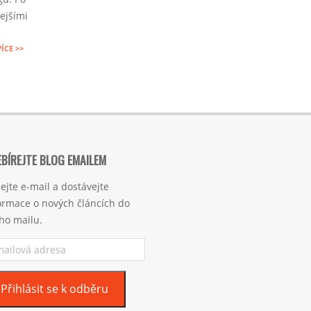
ejšími
VÍCE >>
BÍREJTE BLOG EMAILEM
ejte e-mail a dostávejte
ormace o nových článcích do
ho mailu.
ilová
esa
Přihlásit se k odběru