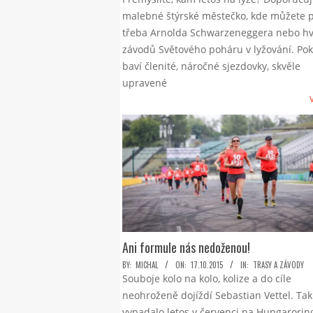
10-
malebné štýrské městečko, kde můžete p
26
třeba Arnolda Schwarzeneggera nebo h
závodů Světového poháru v lyžování. Po
baví členité, náročné sjezdovky, skvěle
upravené
Ani formule nás nedoženou!
2015-
BY:
MICHAL
ON:
17.10.2015
IN:
TRASY A ZÁVODY
Souboje kolo na kolo, kolize a do cíle
10-
neohroženě dojíždí Sebastian Vettel. Tak
17
vypadalo letos v červenci na Hungarorin