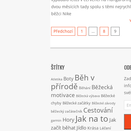
dvou měsících tady spolu s těmi nejrychl
běžci Nike
Stránkování
Předchozí
1
…
8
9
příspěvků
ŠTÍTKY
ODE
Běh v
Boty
Zad
Atletika
přírodě
inf
Běžecká
Běhání
své
motivace
Běžecké
Běžecká výbava
Ema
chyby
Běžecké začátky
Běžecké závody
adr
Cestování
běžecký začátečník
Jak na to
Hory
Jak
garmin
začít běhat
Jídlo
Krása
Léčení