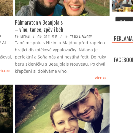
Půlmaraton v Beaujolais
Zobrazit
– víno, tanec, zpěv i běh
m
2015-
BY:
MICHAL
ON:
30.11.2015
IN:
TRASY A ZÁVODY
REKLAMA
! Ať
Tančím spolu s Nikim a Majdou před kapelou
11-
hrající diskotékové vypalovačky. Nálada je
30
šoval,
perfektní a Soňa nás ani nestíhá fotit. Do ruky
FACEBOO
beru skleničku s Beaujolais Nouveau. Po chvíli
křepčení si doléváme víno,
VÍCE >>
VÍCE >>