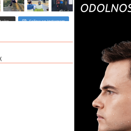
 více...
Follow on Instagram
K