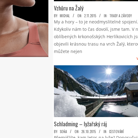
Vzhůru na Žalý
2015-
BY:
MICHAL
ON:
2.11.2015
IN:
TRASY A ZÁVODY
My a hory – to je neodmyslitelné spojení
11-
Kdykoliv nám to čas dovolí, jsme tam. V 
02
oblíbených krkonošských Herlíkovicích j
objevili krásnou trasu na vrch Žalý, ktero
můžete nejen
Schladming – lyžařský ráj
2015-
BY:
SOŇA
ON:
26.10.2015
IN:
CESTOVÁNÍ
Přemýšlíte, kam letos na lyže? Doporučuj