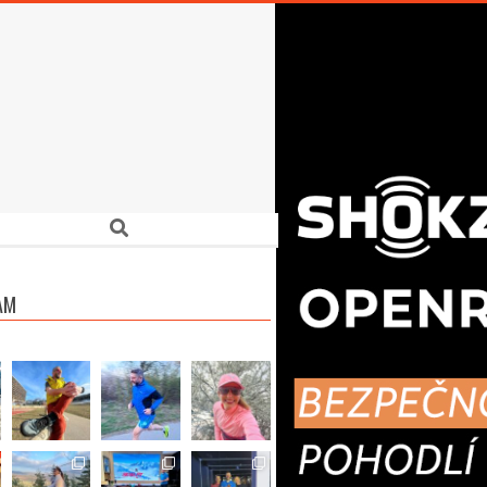
Search
AM