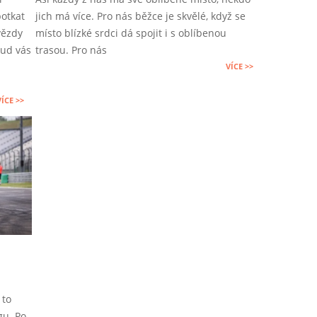
10-
otkat
jich má více. Pro nás běžce je skvělé, když se
20
vězdy
místo blízké srdci dá spojit i s oblíbenou
kud vás
trasou. Pro nás
VÍCE >>
VÍCE >>
 to
gu. Po