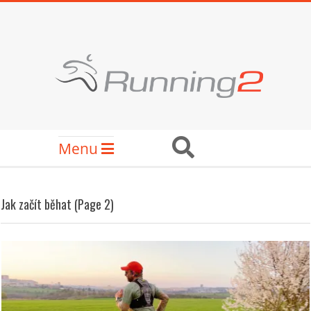
Skip
to
content
RUNNING2
Secondary
Search
Menu
Navigation
Menu
Jak začít běhat
(Page 2)