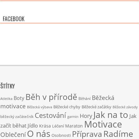
FACEBOOK
ŠTÍTKY
Běh v přírodě
Běžecká
Boty
Běhání
Atletika
motivace
Běžecké chyby
Běžecké začátky
Běžecká výbava
Běžecké závody
Jak na to
Cestování
Hory
Jak
běžecký začátečník
garmin
Motivace
začít běhat
Jídlo
Krása
Maraton
Léčení
O nás
Radíme
Příprava
Oblečení
Osobnosti