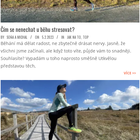
Čím se nenechat u běhu stresovat?
2023-
BY:
SOŇA A MICHAL
ON:
5.2.2023
IN:
JAK NA TO
,
TOP
Běhání má dělat radost, ne zbytečně drásat nervy. Jasně, že
02-
všichni jsme začínali, ale když toto víte, půjde vám to snadněji.
05
Souhlasíte? Vypadám u toho naprosto směšně Utkvělou
představou těch,
VÍCE >>