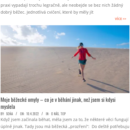
praxi vypadají trochu legračně, ale neobejde se bez nich žádný
01
dobrý běžec. Jednotlivá cvičení, které by měly jít
VÍCE >>
Moje běžecké omyly – co je v běhání jinak, než jsem si kdysi
myslela
2022-
BY:
SOŇA
ON:
10.4.2022
IN:
O NÁS
,
TOP
Když jsem začínala běhat, měla jsem za to, že některé věci fungují
04-
úplně jinak. Tady jsou má běžecká „prozření“: Do deště potřebuju
10