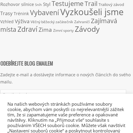
Testujeme
Trail
Rozhovor
silnice
Styl
Trailový závod
Sníh
Vyzkoušeli jsme
Vybavení
Trasy
Trénink
Zajímavá
Výživa
Vzhled
Věčný běžecký začátečník
Zahraničí
Závody
Zdraví
místa
Zima
Zimní sporty
ODEBÍREJTE BLOG EMAILEM
Zadejte e-mail a dostávejte informace o nových článcích do svého
mailu.
Emailová
adresa
Na našich webových stránkách používáme soubory
cookie, abychom vám poskytli co nejrelevantnější zážitek
Přihlásit se k odběru
tím, že si zapamatujeme vaše preference a opakované
návštěvy. Kliknutím na „Přijmout vše“ souhlasíte s
používáním VŠECH souborů cookie. Můžete však navštívit
„Nastavení souborů cookie“ a poskytnout kontrolovaný