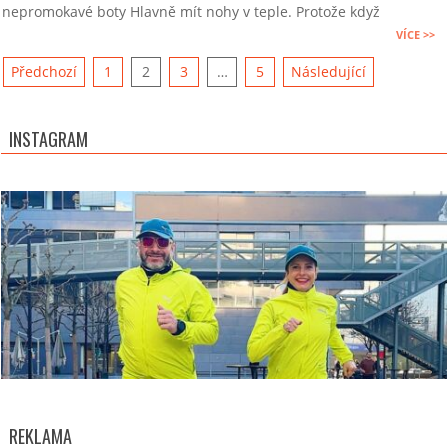
nepromokavé boty Hlavně mít nohy v teple. Protože když
VÍCE >>
Stránkování
Předchozí
1
2
3
…
5
Následující
příspěvků
INSTAGRAM
REKLAMA