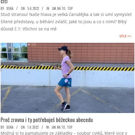
cítí
2022-
BY:
SOŇA
ON:
5.6.2022
IN:
JAK NA TO
,
TOP
Stud stranou! Naše hlava je velká čarodějka a tak si umí vymyslet
06-
šílené představy, u běhání zvlášť. Jaké to jsou a co s nimi? Blbý
05
důvod č.1: Všichni se na mě
VÍCE >>
Proč zrovna i ty potřebuješ běžeckou abecedu
2022-
BY:
SOŇA
ON:
1.6.2022
IN:
JAK NA TO
,
TOP
Možná si to pamatujete ze základky – soubor cviků, které sice v
06-