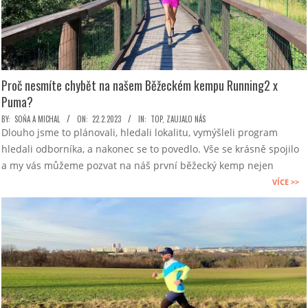
Proč nesmíte chybět na našem Běžeckém kempu Running2 x
Puma?
2023-
BY:
SOŇA A MICHAL
ON:
22.2.2023
IN:
TOP
,
ZAUJALO NÁS
Dlouho jsme to plánovali, hledali lokalitu, vymýšleli program
02-
hledali odborníka, a nakonec se to povedlo. Vše se krásně spojilo
22
a my vás můžeme pozvat na náš první běžecký kemp nejen
VÍCE >>