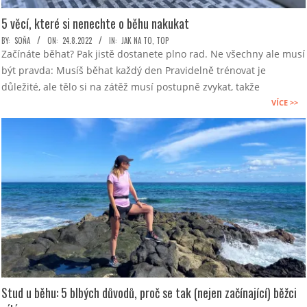
5 věcí, které si nenechte o běhu nakukat
2022-
BY:
SOŇA
ON:
24.8.2022
IN:
JAK NA TO
,
TOP
Začínáte běhat? Pak jistě dostanete plno rad. Ne všechny ale musí
08-
být pravda: Musíš běhat každý den Pravidelně trénovat je
24
důležité, ale tělo si na zátěž musí postupně zvykat, takže
VÍCE >>
Stud u běhu: 5 blbých důvodů, proč se tak (nejen začínající) běžci