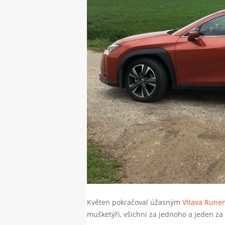
Květen pokračoval úžasným
Vltava Rune
mušketýři, všichni za jednoho a jeden za