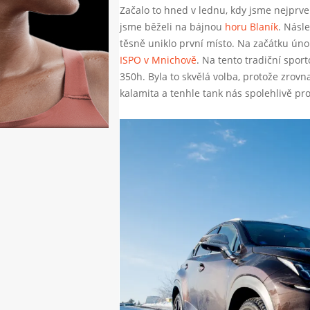
Začalo to hned v lednu, kdy jsme nejprve 
jsme běželi na bájnou
horu Blaník
. Násl
těsně uniklo první místo. Na začátku úno
ISPO v Mnichově
. Na tento tradiční spor
350h. Byla to skvělá volba, protože zrov
kalamita a tenhle tank nás spolehlivě pr