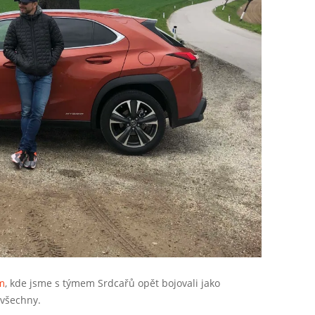
m
, kde jsme s týmem Srdcařů opět bojovali jako
 všechny.