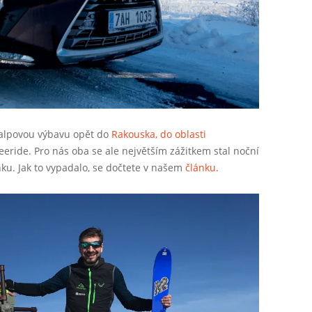
kialpovou výbavu opět do
Rakouska, do oblasti
reeride. Pro nás oba se ale největším zážitkem stal noční
ňku. Jak to vypadalo, se dočtete v našem
článku
.