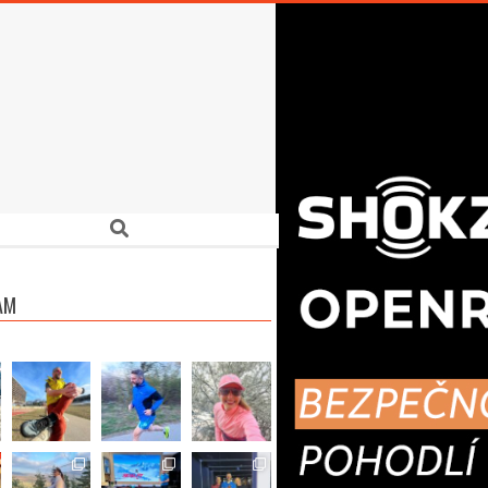
Search
AM