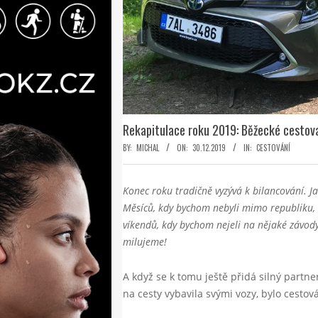
Rekapitulace roku 2019: Běžecké cestová
BY:
MICHAL
ON:
30.12.2019
IN:
CESTOVÁNÍ
Konec roku tradičně vyzývá k bilancování. J
Měsíců, kdy bychom nebyli mimo republiku, b
víkendů, kdy bychom nejeli na nějaké závody
milujeme!
A když se k tomu ještě přidá silný partne
na cesty vybavila svými vozy, bylo cestov