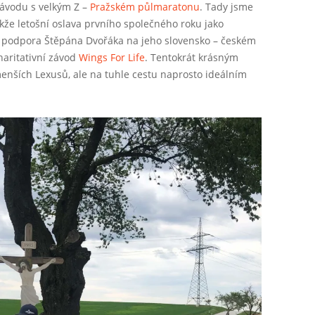
závodu s velkým Z –
Pražském půlmaratonu
. Tady jsme
Takže letošní oslava prvního společného roku jako
 podpora Štěpána Dvořáka na jeho slovensko – českém
aritativní závod
Wings For Life
. Tentokrát krásným
nších Lexusů, ale na tuhle cestu naprosto ideálním