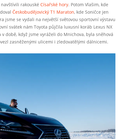
navštívili rakouské
Císařské hory
. Potom Vlašim, kde
edoval
Českobudějovický T1 Maraton
, kde Soničce jen
ra jsme se vydali na největší světovou sportovní výstavu
tovní svátek nám Toyota půjčila luxusní koráb Lexus NX
na v době, když jsme vyráželi do Mnichova, byla sněhová
ovezl zasněženými ulicemi i zledovatělými dálnicemi.