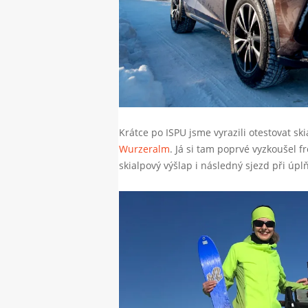
Krátce po ISPU jsme vyrazili otestovat s
Wurzeralm
. Já si tam poprvé vyzkoušel f
skialpový výšlap i následný sjezd při úpl