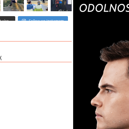
 více...
Follow on Instagram
K